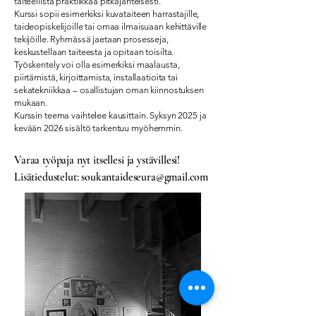
taiteellista praktiikkaa pitkäjänteisesti.
Kurssi sopii esimerkiksi kuvataiteen harrastajille,
taideopiskelijoille tai omaa ilmaisuaan kehittäville
tekijöille. Ryhmässä jaetaan prosesseja,
keskustellaan taiteesta ja opitaan toisilta.
Työskentely voi olla esimerkiksi maalausta,
piirtämistä, kirjoittamista, installaatioita tai
sekatekniikkaa – osallistujan oman kiinnostuksen
mukaan.
Kurssin teema vaihtelee kausittain. Syksyn 2025 ja
kevään 2026 sisältö tarkentuu myöhemmin.
Varaa työpaja nyt itsellesi ja ystävillesi!
Lisätiedustelut:
soukantaideseura@gmail.com