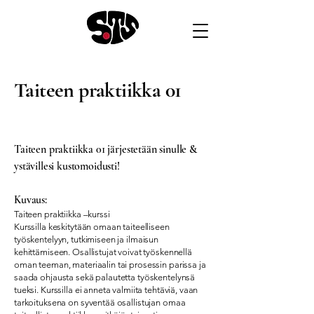
Taiteen praktiikka 01
Taiteen praktiikka 01 järjestetään sinulle &
ystävillesi kustomoidusti!
Kuvaus:
Taiteen praktiikka –kurssi
Kurssilla keskitytään omaan taiteelliseen
työskentelyyn, tutkimiseen ja ilmaisun
kehittämiseen. Osallistujat voivat työskennellä
oman teeman, materiaalin tai prosessin parissa ja
saada ohjausta sekä palautetta työskentelynsä
tueksi. Kurssilla ei anneta valmiita tehtäviä, vaan
tarkoituksena on syventää osallistujan omaa