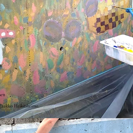
nen
: Jaakko Heikinheimo