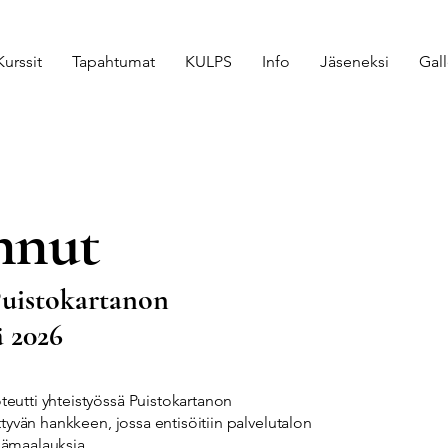
Kurssit
Tapahtumat
KULPS
Info
Jäseneksi
Gall
nnut
Puistokartanon
ä 2026
teutti yhteistyössä Puistokartanon
ittyvän hankkeen, jossa entisöitiin palvelutalon
nämaalauksia.