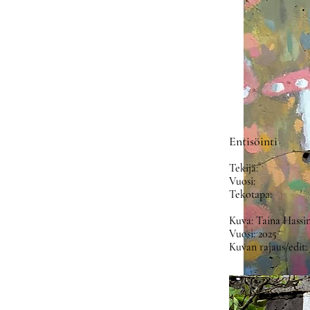
Entisöinti
Tekijä:
Vuosi:
Tekotapa:
Kuva: Taina Hassi
Vuosi: 2025
Kuvan rajaus/edit