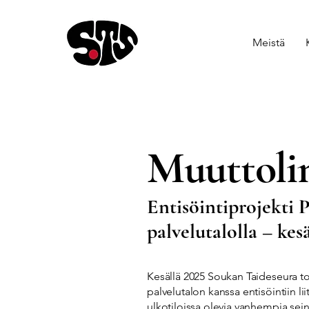
Meistä
Muuttoli
Entisöintiprojekti 
palvelutalolla – kes
Kesällä 2025 Soukan Taideseura to
palvelutalon kanssa entisöintiin li
ulkotiloissa olevia vanhempia sei