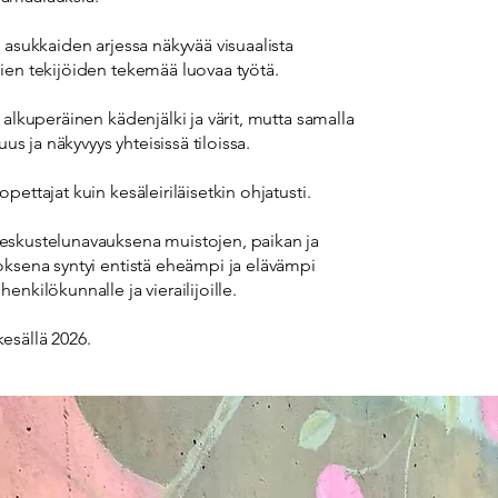
ä asukkaiden arjessa näkyvää visuaalista
pien tekijöiden tekemää luovaa työtä.
n alkuperäinen kädenjälki ja värit, mutta samalla
s ja näkyvyys yhteisissä tiloissa.
pettajat kuin kesäleiriläisetkin ohjatusti.
keskustelunavauksena muistojen, paikan ja
loksena syntyi entistä eheämpi ja elävämpi
enkilökunnalle ja vierailijoille.
kesällä 2026.