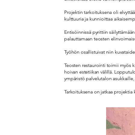
Projektin tarkoituksena oli elvyttä
kulttuuria ja kunnioittaa aikaisem
Entisöinnissä pyrittiin säilyttämää
palauttamaan teosten elinvoimaisuu
Työhön osallistuivat niin kuvataideo
Teosten restaurointi toimii myös 
hoivan estetiikan välillä. Lopputu
ympäristö palvelutalon asukkaille, h
Tarkoituksena on jatkaa projektia 