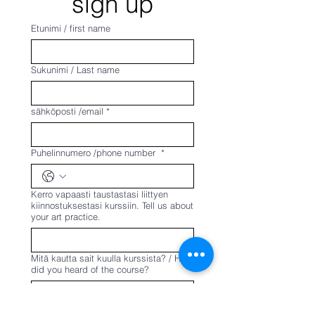
sign up
Etunimi / first name
Sukunimi / Last name
sähköposti /email
*
Puhelinnumero /phone number
*
Kerro vapaasti taustastasi liittyen
kiinnostuksestasi kurssiin. Tell us about
your art practice.
Mitä kautta sait kuulla kurssista? / How
did you heard of the course?
Valitse yksi tai useampi kurssi jolle