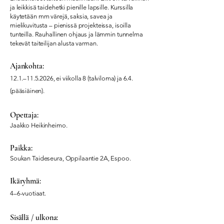
ja leikkisä taidehetki pienille lapsille. Kurssilla
käytetään mm värejä, saksia, savea ja
mielikuvitusta – pienissä projekteissa, isoilla
tunteilla. Rauhallinen ohjaus ja lämmin tunnelma
tekevät taiteilijan alusta varman.
Ajankohta:
12.1.–
11.5.2026
, ei viikolla 8 (talviloma) ja 6.4.
(pääsiäinen).
Opettaja:
Jaakko Heikinheimo.
Paikka:
Soukan Taideseura, Oppilaantie 2A, Espoo.
Ikäryhmä:
4–6-vuotiaat.
Sisällä / ulkona: