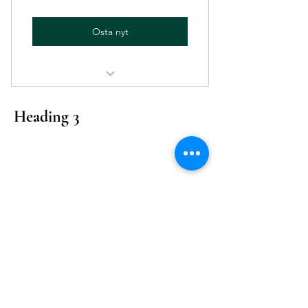
Osta nyt
Alennus kurssihinnoista / Discount
on course fees.
Heading 3
SOUKAN TAIDESEURA
Yläkaupinkuja 1D,
02360 Espoo
soukantaideseura@gmail.com