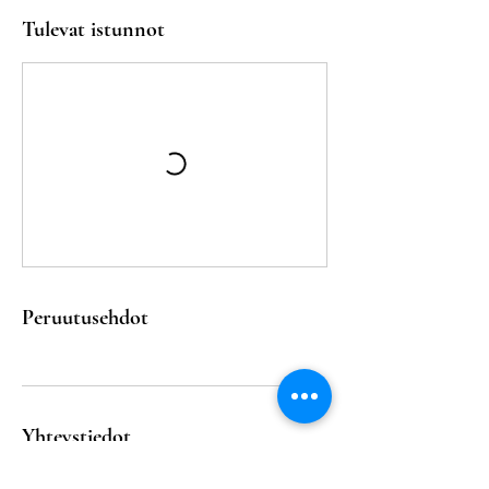
Tulevat istunnot
Peruutusehdot
Yhteystiedot
Yläkaupinkuja 1, 02360 Espoo, Suomi